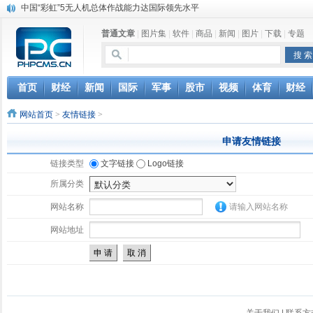
中国“彩虹”5无人机总体作战能力达国际领先水平
美称中国或用旅游武器反击特朗普 美将承受严重后果
普通文章
|
图片集
|
软件
|
商品
|
新闻
|
图片
|
下载
|
专题
2016年中国军队大步前行 哪些“大杀器”公开亮相
中国武器2014年全面巩固国际市场 性价比优势高
中国南海收复8岛礁 “四点星座”战略曝光
海军第19、20批护航编队进行任务交接联合护航
首页
财经
新闻
国际
军事
股市
视频
体育
财经
中国舰机在西沙海域展开舰机联合巡航
网站首页
>
友情链接
>
第六届中国人民解放军新闻奖评选结果公示公告
俄：中国军工进步太快 俄造船厂相比只能哭泣
申请友情链接
中国彩虹无人机出口十多个国家 年交付200余架
链接类型
文字链接
Logo链接
所属分类
网站名称
请输入网站名称
网站地址