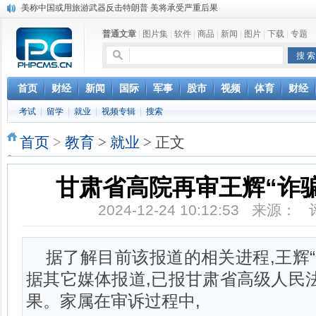
美称中国或用旅游武器反击特朗普 美将承受严重后果
2016年中国军队大步前行 哪些“大杀器”公开亮相
普通文章
|
图片集
|
软件
|
商品
|
新闻
|
图片
|
下载
|
专题
中国武器2014年全面巩固国际市场 性价比优势高
中国南海收复8岛礁 “四点星座”战略曝光
海军第19、20批护航编队进行任务交接联合护航
中国舰机在西沙海域展开舰机联合巡航
首页
财经
新闻
国际
军事
股市
视频
体育
财经
第六届中国人民解放军新闻奖评选结果公示公告
考试
|
留学
|
就业
|
视频专辑
|
搜索
俄：中国军工进步太快 俄造船厂相比只能哭泣
中国彩虹无人机出口十多个国家 年交付200余架
首页
>
教育
>
就业
> 正文
中国“彩虹”5无人机总体作战能力达国际领先水平
甘肃省高院再审王辉“诈
2024-12-24 10:12:53 来源：
据了解目前该报道的相关进程,王辉“
据其它媒体报道,已报甘肃省高级人民
果。家属在审诉过程中,