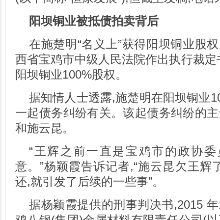
阳坝铜业被抵债拍卖背后
在施楚明“名义上”获得阳坝铜业股权后,
西省宝鸡市中级人民法院作出执行裁定
阳坝铜业100%股权。
据知情人士透露,施楚明在阳坝铜业1
一起债务纠纷有关。该起债务纠纷的主
和施云昆。
“王辉之前一直是宝鸡市的政协委
意。”杨颖霞告诉记者,“施云昆欠王辉
还,就引发了后续的一些事”。
据杨颖霞提供的刑事判决书,2015 年
鸡八钢(集团)金属材料有限责任公司(以