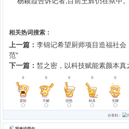
杨颖霞告诉记者,目前王辉仍在狱中
相关热词搜索：
上一篇：
李锦记希望厨师项目造福社会
范”
下一篇：
皙之密，以科技赋能素颜本真
0
0
0
0
0
震惊
不解
愤怒
杯具
无聊
分享到：