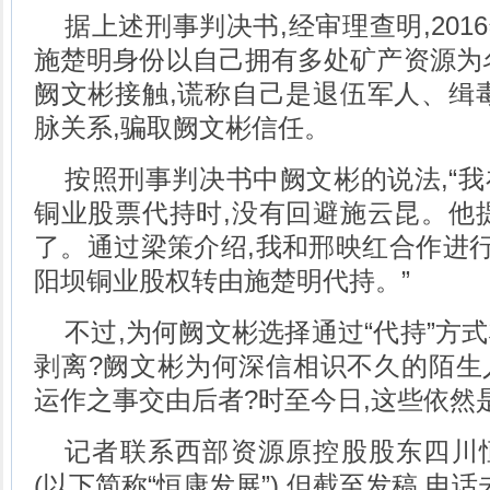
据上述刑事判决书,经审理查明,201
施楚明身份以自己拥有多处矿产资源为
阙文彬接触,谎称自己是退伍军人、缉
脉关系,骗取阙文彬信任。
按照刑事判决书中阙文彬的说法,“
铜业股票代持时,没有回避施云昆。他
了。通过梁策介绍,我和邢映红合作进行了
阳坝铜业股权转由施楚明代持。”
不过,为何阙文彬选择通过“代持”方
剥离?阙文彬为何深信相识不久的陌生人
运作之事交由后者?时至今日,这些依然
记者联系西部资源原控股股东四川
(以下简称“恒康发展”),但截至发稿,电