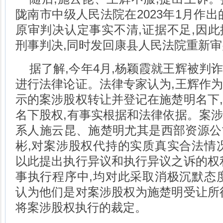
陇南市中级人民法院在2023年1月作出
原审判决认定事实不清,证据不足,因
刑事判决,同时发回康县人民法院重新审
据了解,今年4月,杨颖霞就王辉被判
进行法律论证。法律专家认为,王辉作
示的案涉股权转让并登记在施楚明名下
名下股权,有事实根据和法律依据。案
系人施云昆、施楚明尤其是西部资源公
彬,对案涉股权代持的实质真实合法情
以此提出执行异议和执行异议之诉的权
事执行程序中,均对此采取消极沉默态
认为他们是对案涉股权为施楚明受让所
将案涉股权执行的裁定。