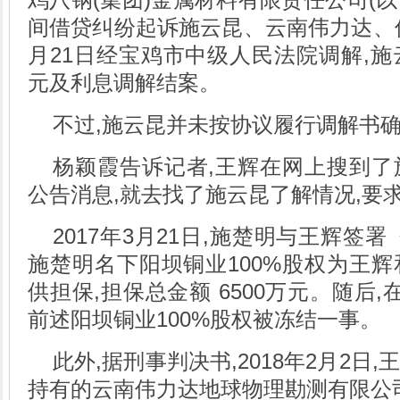
间借贷纠纷起诉施云昆、云南伟力达、伟力
月21日经宝鸡市中级人民法院调解,施云昆
元及利息调解结案。
不过,施云昆并未按协议履行调解书
杨颖霞告诉记者,王辉在网上搜到了
公告消息,就去找了施云昆了解情况,要
2017年3月21日,施楚明与王辉签
施楚明名下阳坝铜业100%股权为王
供担保,担保总金额 6500万元。随后,在
前述阳坝铜业100%股权被冻结一事。
此外,据刑事判决书,2018年2月2日
持有的云南伟力达地球物理勘测有限公司2