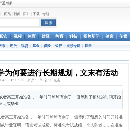
严重后果
亮相
件
|
商品
|
新闻
|
图片
|
下载
|
专题
优势高
护航
股市
视频
体育
财经
教育
科技
图片新闻
健康
传媒
公告
股票
|
期货
|
现货
|
基金
|
保险
|
银行
|
视频专辑
|
搜索
泣
余架
水平
学为何要进行长期规划，文末有活动
-04-03 16:05:38 来源： 评论：
0
点击：
或者高三开始准备，一年时间绰绰有余了，但等到了预想的时间开始
证明或毕业
或者高三开始准备，一年时间绰绰有余了，但等到了预想的时间开始准
明或毕业证明、语言考试成绩、标准化考试成绩、个人陈述……在准备