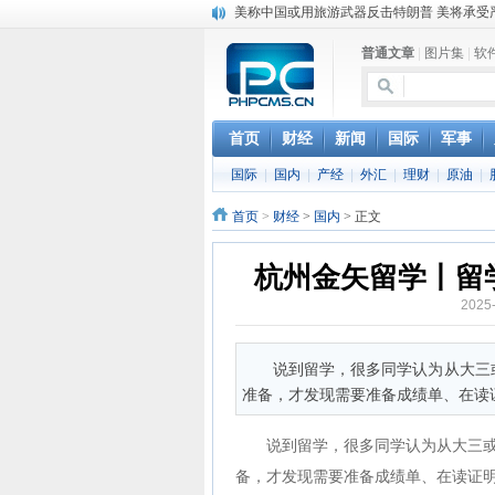
美称中国或用旅游武器反击特朗普 美将承受
2016年中国军队大步前行 哪些“大杀器”公开
普通文章
|
图片集
|
软
中国武器2014年全面巩固国际市场 性价比
中国南海收复8岛礁 “四点星座”战略曝光
海军第19、20批护航编队进行任务交接联合
中国舰机在西沙海域展开舰机联合巡航
首页
财经
新闻
国际
军事
第六届中国人民解放军新闻奖评选结果公示
国际
|
国内
|
产经
|
外汇
|
理财
|
原油
|
俄：中国军工进步太快 俄造船厂相比只能哭
中国彩虹无人机出口十多个国家 年交付200
首页
>
财经
>
国内
> 正文
中国“彩虹”5无人机总体作战能力达国际领先
杭州金矢留学丨留
2025
说到留学，很多同学认为从大三
准备，才发现需要准备成绩单、在读
说到留学，很多同学认为从大三
备，才发现需要准备成绩单、在读证