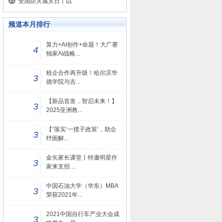
全国防灾减灾日丨以
频道本月排行
算力+AI创作+命题！大广赛
4
独家AI战略...
校企合作再升级！哈尔滨华
3
德学院与吉...
【新品首发，智启未来！】
3
2025亚洲教...
【“落实‘一揽子政策’，助企
3
纾困解...
金矢家长课堂丨特邀明星作
3
家来支招 ...
中国石油大学（华东）MBA
3
荣获2021年...
2021中国自行车产业大会成
3