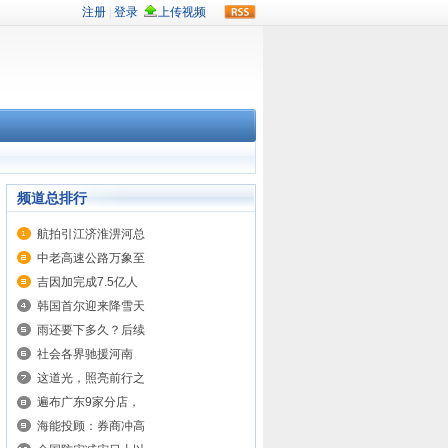
rss
频道总排行
航拍引江济淮淠河总
中老高速公路万象至
吉因加完成7.5亿人
韩国首尔迎来降雪天
雨还要下多久？后续
社会各界驰援河南
这道光，照亮前行之
遍布广东9家分店，
海能投顾：券商冲高