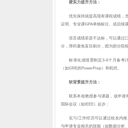
硬实力
提升
方法
：
优先保持或提高现有课程成绩，尤
证明、专业课GPA单独标注、或后续
语言成绩若是不达标，可以通过
分，弹药避免盲目刷分，因为部分院
标准化成绩需制定3-6个月备考
（如GRE的PowerPrep）和机经。
软背景提升方法：
联系本校教授参与课题，或申请海外
国际会议（如IEEE）起步；
实习/工作经历可以通过校友内推、
与申请专业相关的技能（如数据分析