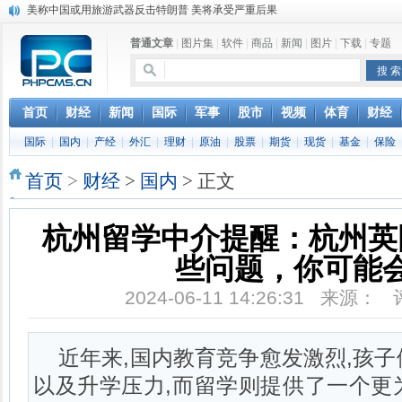
2016年中国军队大步前行 哪些“大杀器”公开亮相
中国武器2014年全面巩固国际市场 性价比优势高
普通文章
|
图片集
|
软件
|
商品
|
新闻
|
图片
|
下载
|
专题
中国南海收复8岛礁 “四点星座”战略曝光
海军第19、20批护航编队进行任务交接联合护航
中国舰机在西沙海域展开舰机联合巡航
第六届中国人民解放军新闻奖评选结果公示公告
首页
财经
新闻
国际
军事
股市
视频
体育
财经
俄：中国军工进步太快 俄造船厂相比只能哭泣
国际
|
国内
|
产经
|
外汇
|
理财
|
原油
|
股票
|
期货
|
现货
|
基金
|
保险
中国彩虹无人机出口十多个国家 年交付200余架
中国“彩虹”5无人机总体作战能力达国际领先水平
首页
>
财经
>
国内
> 正文
美称中国或用旅游武器反击特朗普 美将承受严重后果
杭州留学中介提醒：杭州英
些问题，你可能
2024-06-11 14:26:31 来源：
近年来,国内教育竞争愈发激烈,孩
以及升学压力,而留学则提供了一个更